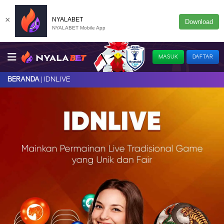
×
NYALABET
Download
NYALABET Mobile App
MASUK
DAFTAR
IDNLIVE
BERANDA